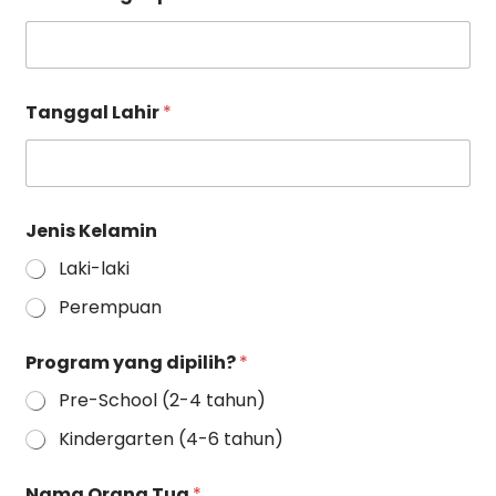
T
Tanggal Lahir
*
a
n
g
g
a
l
Jenis Kelamin
J
e
Laki-laki
n
i
Perempuan
s
L
Program yang dipilih?
*
a
h
Pre-School (2-4 tahun)
i
r
Kindergarten (4-6 tahun)
Nama Orang Tua
*